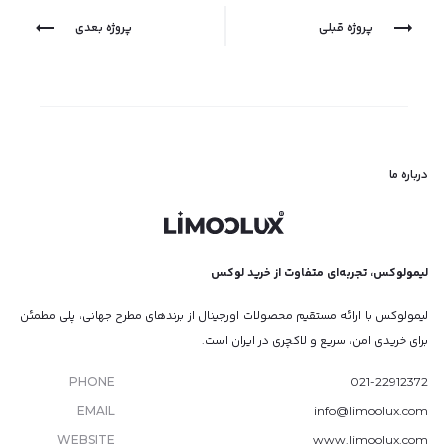
ناوبری
پروژه قبلی
پروژه بعدی
پروژه
درباره ما
لیمولوکس، تجربه‌ای متفاوت از خرید لوکس
لیمولوکس با ارائه مستقیم محصولات اورجینال از برندهای مطرح جهانی، پلی مطمئن
برای خریدی امن، سریع و لاکچری در ایران است.
PHONE
021-22912372
EMAIL
info@limoolux.com
WEBSITE
www.limoolux.com