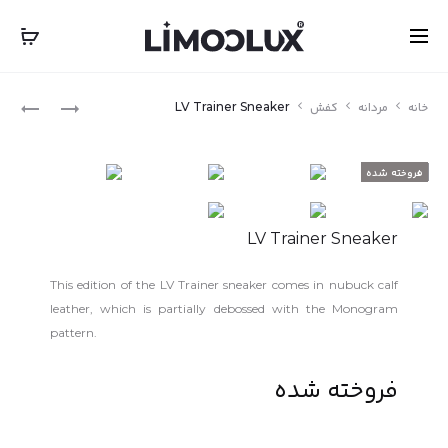
‎‎ ‎ International Express Shipping: 5-7 Business Days
بستن
ناوبری
KEEPALL
HAND-
خانه
مردانه
کفش
LV Trainer Sneaker
DOULIÈRE
TOOLED
محصو
LEATHER
25
فروخته شده
HAT
BAND
LV Trainer Sneaker
This edition of the LV Trainer sneaker comes in nubuck calf
leather, which is partially debossed with the Monogram
pattern.
فروخته شده