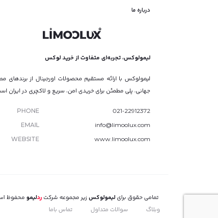
درباره ما
لیمولوکس، تجربه‌ای متفاوت از خرید لوکس
لیمولوکس با ارائه مستقیم محصولات اورجینال از برندهای مط
جهانی، پلی مطمئن برای خریدی امن، سریع و لاکچری در ایران اس
PHONE
021-22912372
EMAIL
info@limoolux.com
WEBSITE
www.limoolux.com
تمامی حقوق برای
لیمولوکس
زیر مجموعه شرکت
رد
لیمو
محفوظ اس
وبلاگ
سوالات متداول
تماس باما