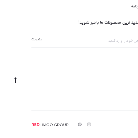
نامه
دید ترین محصولات ما باخبر شوید!
Go
to
top
ا
پ
RED
LIMOO
GROUP
ی
ی
ن
ن
س
ت