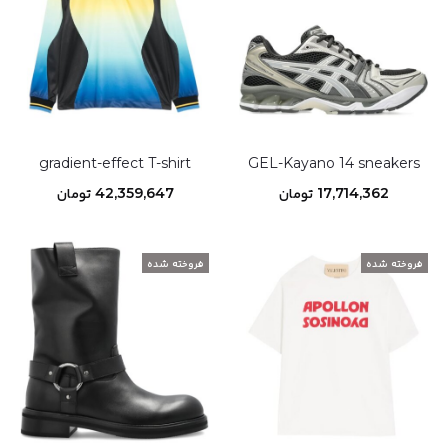
gradient-effect T-shirt
GEL-Kayano 14 sneakers
17,714,362
تومان
42,359,647
تومان
افزودن به سبد خرید
افزودن به سبد خرید
فروخته شده
فروخته شده