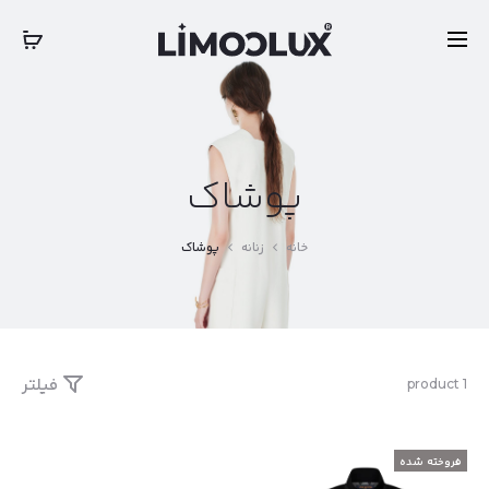
‎‎ ‎ International Express Shipping: 5-7 Business Days
بستن
پوشاک
خانه
زنانه
پوشاک
فیلتر
نمایش
1 product
یک
نتیجه
فروخته شده