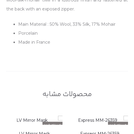
wool-silk-mohair twill in a lustrous finish and fastened at
the back with an exposed zipper.
Main Material : 50% Wool, 33% Silk, 17% Mohair
Porcelain
Made in France
محصولات مشابه
فروخته شده
فروخته شده
LV Mirror Mask
26359-Express MM