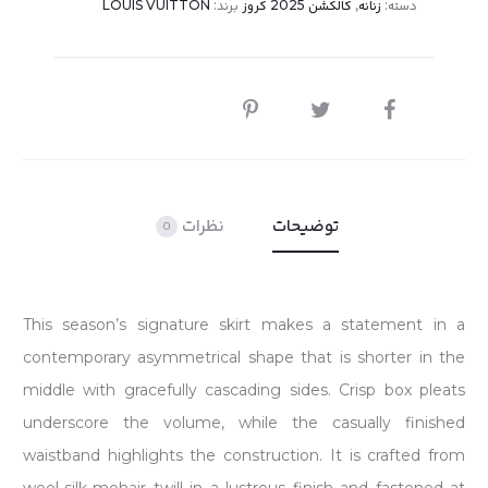
دسته:
زنانه
,
کالکشن 2025 کروز
برند:
LOUIS VUITTON
اشتراک
گذاری
توضیحات
نظرات
0
This season’s signature skirt makes a statement in a
contemporary asymmetrical shape that is shorter in the
middle with gracefully cascading sides. Crisp box pleats
underscore the volume, while the casually finished
waistband highlights the construction. It is crafted from