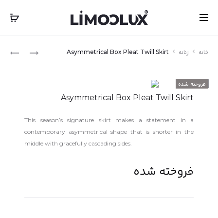
‎‎ ‎ International Express Shipping: 5-7 Business Days
بستن
ناوبری
INESTONE
V
خانه
زنانه
Asymmetrical Box Pleat Twill Skirt
MAHINA
FOR
محصو
VUITTON
T-
فروخته شده
PEARL
SHIRT
Asymmetrical Box Pleat Twill Skirt
DRESS
AND
METAL
This season’s signature skirt makes a statement in a
NECKLACE
contemporary asymmetrical shape that is shorter in the
middle with gracefully cascading sides.
فروخته شده