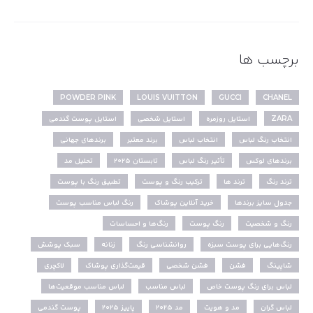
برچسب ها
POWDER PINK
LOUIS VUITTON
GUCCI
CHANEL
ZARA
استایل روزمره
استایل شخصی
استایل پوست گندمی
انتخاب رنگ لباس
انتخاب لباس
برند معتبر
برندهای جهانی
برندهای لوکس
تأثیر رنگ لباس
تابستان ۲۰۲۵
تحلیل مد
ترند رنگ
ترند ها
ترکیب رنگ و پوست
تطبیق رنگ با پوست
جدول سایز برندها
خرید آنلاین پوشاک
رنگ لباس مناسب پوست
رنگ و شخصیت
رنگ پوست
رنگ‌ها و احساسات
رنگ‌هایی برای پوست سبزه
روانشناسی رنگ
زنانه
سبک پوشش
شاپینگ
فشن
فشن شخصی
قیمت‌گذاری پوشاک
لاکچری
لباس برای رنگ پوست خاص
لباس مناسب
لباس مناسب موقعیت‌ها
لباس گران
مد و هویت
مد ۲۰۲۵
پاییز ۲۰۲۵
پوست گندمی