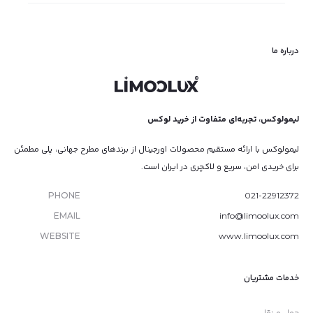
درباره ما
لیمولوکس، تجربه‌ای متفاوت از خرید لوکس
لیمولوکس با ارائه مستقیم محصولات اورجینال از برندهای مطرح جهانی، پلی مطمئن
برای خریدی امن، سریع و لاکچری در ایران است.
PHONE
021-22912372
EMAIL
info@limoolux.com
WEBSITE
www.limoolux.com
خدمات مشتریان
حمل و نقل