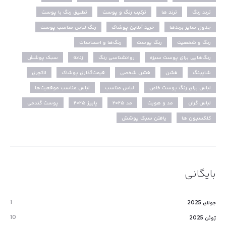
ترند رنگ
ترند ها
ترکیب رنگ و پوست
تطبیق رنگ با پوست
جدول سایز برندها
خرید آنلاین پوشاک
رنگ لباس مناسب پوست
رنگ و شخصیت
رنگ پوست
رنگ‌ها و احساسات
رنگ‌هایی برای پوست سبزه
روانشناسی رنگ
زنانه
سبک پوشش
شاپینگ
فشن
فشن شخصی
قیمت‌گذاری پوشاک
لاکچری
لباس برای رنگ پوست خاص
لباس مناسب
لباس مناسب موقعیت‌ها
لباس گران
مد و هویت
مد ۲۰۲۵
پاییز ۲۰۲۵
پوست گندمی
کلکسیون ها
یافتن سبک پوشش
بایگانی
1
جولای 2025
10
ژوئن 2025