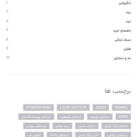
1
انگیزشی
7
برند
4
ترند
7
راهنمای خرید
5
سبک زندگی
3
فشن
10
مد و استایل
برچسب ها
POWDER PINK
LOUIS VUITTON
GUCCI
CHANEL
ZARA
استایل روزمره
استایل شخصی
استایل پوست گندمی
انتخاب رنگ لباس
انتخاب لباس
برند معتبر
برندهای جهانی
برندهای لوکس
تأثیر رنگ لباس
تابستان ۲۰۲۵
تحلیل مد