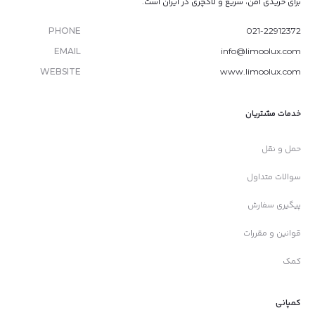
برای خریدی امن، سریع و لاکچری در ایران است.
PHONE
021-22912372
EMAIL
info@limoolux.com
WEBSITE
www.limoolux.com
خدمات مشتریان
حمل و نقل
سوالات متداول
پیگیری سفارش
قوانین و مقررات
کمک
کمپانی