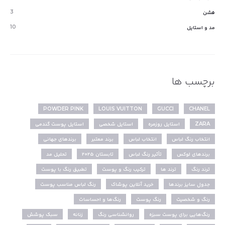
3
فشن
10
مد و استایل
برچسب ها
POWDER PINK
LOUIS VUITTON
GUCCI
CHANEL
ZARA
استایل روزمره
استایل شخصی
استایل پوست گندمی
انتخاب رنگ لباس
انتخاب لباس
برند معتبر
برندهای جهانی
برندهای لوکس
تأثیر رنگ لباس
تابستان ۲۰۲۵
تحلیل مد
ترند رنگ
ترند ها
ترکیب رنگ و پوست
تطبیق رنگ با پوست
جدول سایز برندها
خرید آنلاین پوشاک
رنگ لباس مناسب پوست
رنگ و شخصیت
رنگ پوست
رنگ‌ها و احساسات
رنگ‌هایی برای پوست سبزه
روانشناسی رنگ
زنانه
سبک پوشش