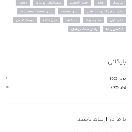
شاپینگ
فشن
فشن شخصی
قیمت‌گذاری پوشاک
لاکچری
لباس برای رنگ پوست خاص
لباس مناسب
لباس مناسب موقعیت‌ها
لباس گران
مد و هویت
مد ۲۰۲۵
پاییز ۲۰۲۵
پوست گندمی
کلکسیون ها
یافتن سبک پوشش
بایگانی
1
جولای 2025
10
ژوئن 2025
با ما در ارتباط باشید