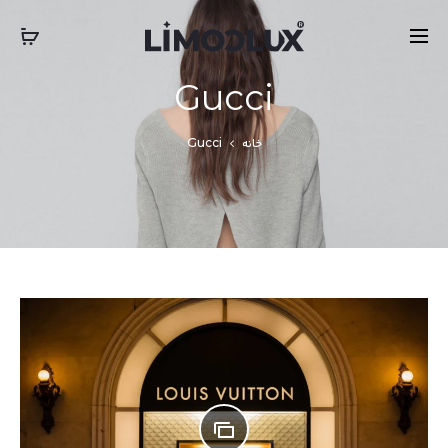
‎‎ ‎ International Express Shipping: 5-7 Business Days
بستن
Gucci
خانه
Gucci