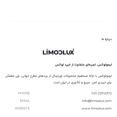
درباره ما
لیمولوکس، تجربه‌ای متفاوت از خرید لوکس
لیمولوکس با ارائه مستقیم محصولات اورجینال از برندهای مطرح جهانی، پلی مطمئن
برای خریدی امن، سریع و لاکچری در ایران است.
PHONE
021-22912372
EMAIL
info@limoolux.com
WEBSITE
www.limoolux.com