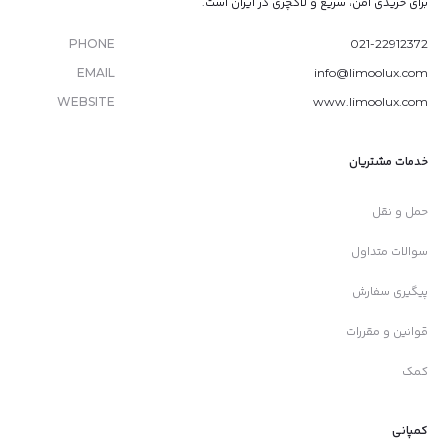
برای خریدی امن، سریع و لاکچری در ایران است.
PHONE
021-22912372
EMAIL
info@limoolux.com
WEBSITE
www.limoolux.com
خدمات مشتریان
حمل و نقل
سوالات متداول
پیگیری سفارش
قوانین و مقررات
کمک
کمپانی