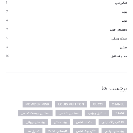
1
انگیزشی
7
برند
4
ترند
7
راهنمای خرید
5
سبک زندگی
3
فشن
10
مد و استایل
برچسب ها
POWDER PINK
LOUIS VUITTON
GUCCI
CHANEL
ZARA
استایل روزمره
استایل شخصی
استایل پوست گندمی
انتخاب رنگ لباس
انتخاب لباس
برند معتبر
برندهای جهانی
برندهای لوکس
تأثیر رنگ لباس
تابستان ۲۰۲۵
تحلیل مد