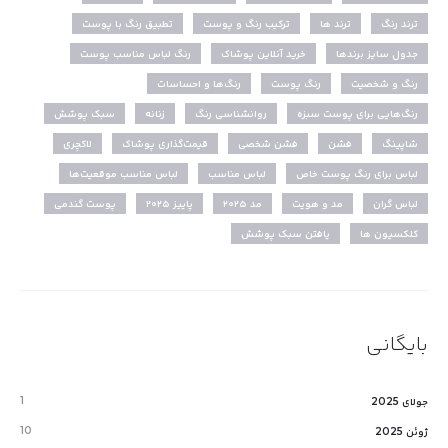
ترند رنگ
ترند ها
ترکیب رنگ و پوست
تطبیق رنگ با پوست
جدول سایز برندها
خرید آنلاین پوشاک
رنگ لباس مناسب پوست
رنگ و شخصیت
رنگ پوست
رنگ‌ها و احساسات
رنگ‌هایی برای پوست سبزه
روانشناسی رنگ
زنانه
سبک پوشش
شاپینگ
فشن
فشن شخصی
قیمت‌گذاری پوشاک
لاکچری
لباس برای رنگ پوست خاص
لباس مناسب
لباس مناسب موقعیت‌ها
لباس گران
مد و هویت
مد ۲۰۲۵
پاییز ۲۰۲۵
پوست گندمی
کلکسیون ها
یافتن سبک پوشش
بایگانی
1
جولای 2025
10
ژوئن 2025