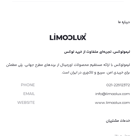
درباره ما
لیمولوکس، تجربه‌ای متفاوت از خرید لوکس
لیمولوکس با ارائه مستقیم محصولات اورجینال از برندهای مطرح جهانی، پلی مطمئن
برای خریدی امن، سریع و لاکچری در ایران است.
PHONE
021-22912372
EMAIL
info@limoolux.com
WEBSITE
www.limoolux.com
خدمات مشتریان
حمل و نقل