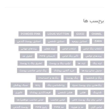
برچسب ها
POWDER PINK
LOUIS VUITTON
GUCCI
CHANEL
ZARA
استایل روزمره
استایل شخصی
استایل پوست گندمی
انتخاب رنگ لباس
انتخاب لباس
برند معتبر
برندهای جهانی
برندهای لوکس
تأثیر رنگ لباس
تابستان ۲۰۲۵
تحلیل مد
ترند رنگ
ترند ها
ترکیب رنگ و پوست
تطبیق رنگ با پوست
جدول سایز برندها
خرید آنلاین پوشاک
رنگ لباس مناسب پوست
رنگ و شخصیت
رنگ پوست
رنگ‌ها و احساسات
رنگ‌هایی برای پوست سبزه
روانشناسی رنگ
زنانه
سبک پوشش
شاپینگ
فشن
فشن شخصی
قیمت‌گذاری پوشاک
لاکچری
لباس برای رنگ پوست خاص
لباس مناسب
لباس مناسب موقعیت‌ها
لباس گران
مد و هویت
مد ۲۰۲۵
پاییز ۲۰۲۵
پوست گندمی