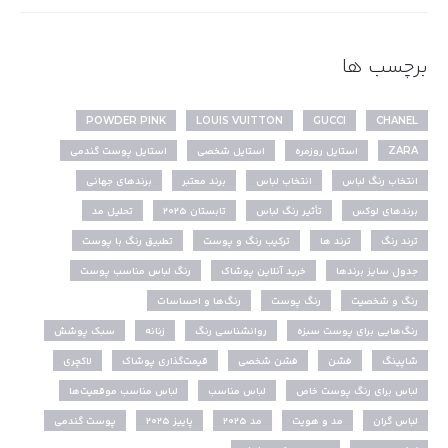
برچسب ها
POWDER PINK
LOUIS VUITTON
GUCCI
CHANEL
ZARA
استایل روزمره
استایل شخصی
استایل پوست گندمی
انتخاب رنگ لباس
انتخاب لباس
برند معتبر
برندهای جهانی
برندهای لوکس
تأثیر رنگ لباس
تابستان ۲۰۲۵
تحلیل مد
ترند رنگ
ترند ها
ترکیب رنگ و پوست
تطبیق رنگ با پوست
جدول سایز برندها
خرید آنلاین پوشاک
رنگ لباس مناسب پوست
رنگ و شخصیت
رنگ پوست
رنگ‌ها و احساسات
رنگ‌هایی برای پوست سبزه
روانشناسی رنگ
زنانه
سبک پوشش
شاپینگ
فشن
فشن شخصی
قیمت‌گذاری پوشاک
لاکچری
لباس برای رنگ پوست خاص
لباس مناسب
لباس مناسب موقعیت‌ها
لباس گران
مد و هویت
مد ۲۰۲۵
پاییز ۲۰۲۵
پوست گندمی