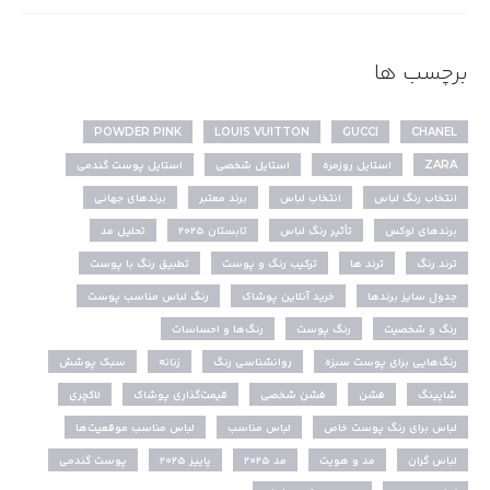
برچسب ها
POWDER PINK
LOUIS VUITTON
GUCCI
CHANEL
ZARA
استایل روزمره
استایل شخصی
استایل پوست گندمی
انتخاب رنگ لباس
انتخاب لباس
برند معتبر
برندهای جهانی
برندهای لوکس
تأثیر رنگ لباس
تابستان ۲۰۲۵
تحلیل مد
ترند رنگ
ترند ها
ترکیب رنگ و پوست
تطبیق رنگ با پوست
جدول سایز برندها
خرید آنلاین پوشاک
رنگ لباس مناسب پوست
رنگ و شخصیت
رنگ پوست
رنگ‌ها و احساسات
رنگ‌هایی برای پوست سبزه
روانشناسی رنگ
زنانه
سبک پوشش
شاپینگ
فشن
فشن شخصی
قیمت‌گذاری پوشاک
لاکچری
لباس برای رنگ پوست خاص
لباس مناسب
لباس مناسب موقعیت‌ها
لباس گران
مد و هویت
مد ۲۰۲۵
پاییز ۲۰۲۵
پوست گندمی